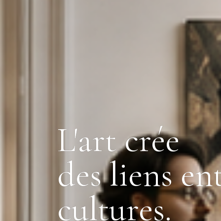
L'art crée
des
liens ent
cultures.